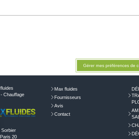
Gérer mes préférences de c
fluides
Max fluides
DÉ
 - Chauffage
TR
Fournisseurs
PL
Avis
AM
Contact
SA
CH
 Sorbier
DÉ
Paris 20